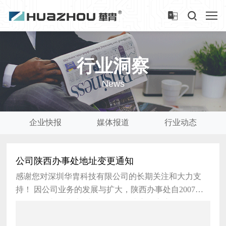
行业洞察
News
企业快报
媒体报道
行业动态
公司陕西办事处地址变更通知
感谢您对深圳华胄科技有限公司的长期关注和大力支
持！ 因公司业务的发展与扩大，陕西办事处自2007年8
月20日起由原地址搬迁至： 陕西省宝鸡市赛特路18号
世纪大厦1508室 联系电话改为：0917-3307901 传真改