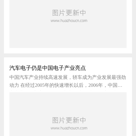
为：0917-3307901 邮&nbsp; 编：721006 敬请相互转
告！ 由于搬迁给您带来的不便，本公司深表歉意，希
望大家能够
汽车电子仍是中国电子产业亮点
中国汽车产业持续高速发展，轿车成为产业发展最强劲
动力 在经过2005年的快速增长以后，2006年，中国汽
车产业再创新高，全年汽车产量达到近730万部，与200
5年相比，汽车产量增长速度高达近20%。 刺激中国汽
车产业发展的最直接动力要数中国持续增长的汽车消费
市场。随着中国经济持续快速发展，中国汽车需求量大
幅度提升，其中，以轿车为首的乘用车需求量最大。20