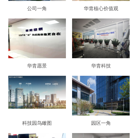
公司一角
华胄核心价值观
华胄愿景
华胄科技
科技园鸟瞰图
园区一角