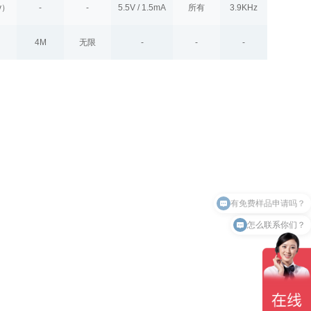
/v）
-
-
5.5V / 1.5mA
所有
3.9KHz
4M
无限
-
-
-
有免费样品申请吗？
怎么联系你们？