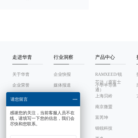
走进华胄
行业洞察
产品中心
关于华胄
企业快报
RAMXEED/锐
芯达（原富士
企业荣誉
媒体报道
小华半导体
通）
发展历程
行业动态
上海贝岭
请您留言
组织架构
南京微盟
感谢您的关注，当前客服人员不在
企业文化
富芮坤
线，请填写一下您的信息，我们会
尽快和您联系。
锦锐科技