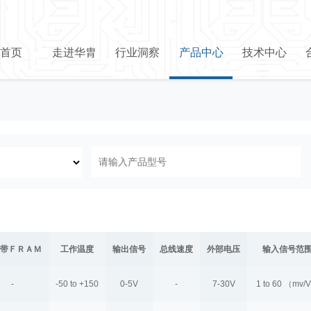
首页
走进华胄
行业洞察
产品中心
技术中心
带ＦＲＡＭ
工作温度
输出信号
总线速度
外部电压
输入信号范
-
-50 to +150
0-5V
-
7-30V
1 to 60 （mv/