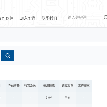
合作伙伴
加入华胄
联系我们
围
存储容量
读写次数
恒压恒流
适应类型
采样频率
V）
-
-
5.0V
所有
-