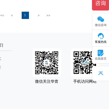
1
<<
<
>
>>
微信咨询
客服热线
们
式
在线留言
言
微信关注华胄
手机访问网站