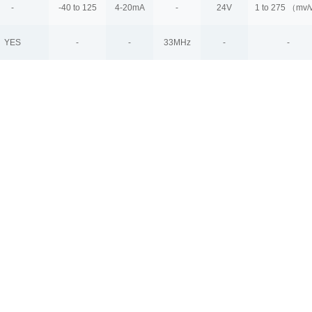
-
-40 to 125
4-20mA
-
24V
1 to 275 （mv
YES
-
-
33MHz
-
-