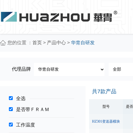
您的位置 ：
首页
>
产品中心
>
华胄自研发
代理品牌
共
7
款产品
全选
型号
是否
是否带ＦＲＡＭ
HZ301变送器模块
工作温度