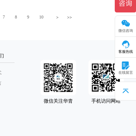
7
8
9
10
>
>>
微信咨询
客服热线
们
式
在线留言
言
微信关注华胄
手机访问网站