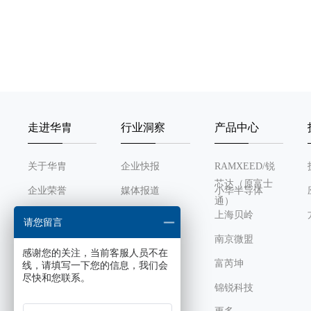
走进华胄
行业洞察
产品中心
关于华胄
企业快报
RAMXEED/锐
芯达（原富士
企业荣誉
媒体报道
小华半导体
通）
发展历程
行业动态
上海贝岭
请您留言
组织架构
南京微盟
感谢您的关注，当前客服人员不在
企业文化
富芮坤
线，请填写一下您的信息，我们会
尽快和您联系。
锦锐科技