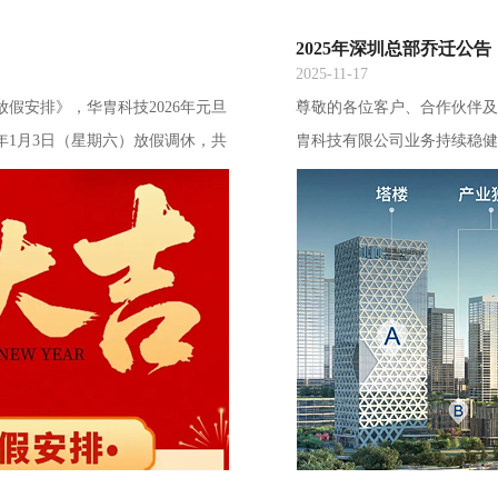
2025年深圳总部乔迁公告
2025-11-17
放假安排》，华胄科技2026年元旦
尊敬的各位客户、合作伙伴
26年1月3日（星期六）放假调休，共
胄科技有限公司业务持续稳
朋友提前安排采购订单，以便我司
要，提供更优质的办公环境与服
提前祝大家元旦快乐！深圳市华胄
公。现将相关事宜公告如下
字谷二期H栋13层13F搬迁日
方式保持不变：总机电话