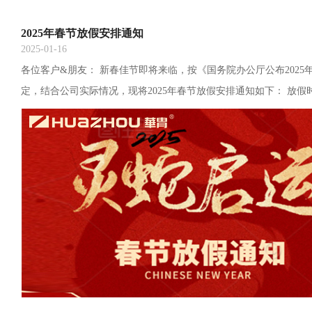
2025年春节放假安排通知
2025-01-16
各位客户&朋友： 新春佳节即将来临，按《国务院办公厅公布2025
定，结合公司实际情况，现将2025年春节放假安排通知如下： 放假时间
月28日（农历除夕、周二）至2月4日（农历正月初七、周二）放假调
月5日（初八）开工，1月26日（周日）、2月8日（周六）正常上班
前祝大家新春佳节愉快，事业顺心顺意，工作顺顺利利，生活美满