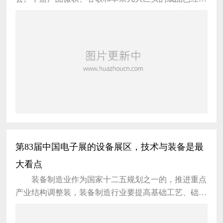
据眼球，各式各样，各有特色。 但目前而言，国
内主要的是来自上游和中游，地域上来看主要集中在华
南地区。 上游端的MEMS传感器和传感配件、柔
性概念元件、FPC和&ldquo;电子皮肤”的柔性屏、非晶
态合金、电池、处理器和储存器等；中游端的语音控制
和交互技术、骨传导耳机、无线通
第83届中国电子展的设备展区，技术与装备是最
大看点
装备制造业作为国家十二五规划之一的，推进重点
产业结构调整装，装备制造行业要提高基础工艺、础材
料、基础元器件研发和系统集成水平，加强重大技术成
套装备研发和产业化，推动装备产品智能化。在智能制