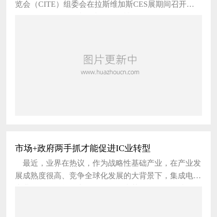
览会（CITE）组委会在拉斯维加斯CES展期间召开推
介会，介绍第二届中国电子信息博览会（CITE 2014）
及相关组织筹备情况，邀请美国及全球各地的电子信息
企业、相关协会组织及专业媒体参加博览会。 工
业和信息化部电子信息司副司长、中国电子信息博览会
组委会办公室副主任安筱鹏出席推介会并介绍了筹备举
办第二届中国电子信息博览会的总体情况；深
市场+政府两手抓才能促进IC业转型
最近，业界在热议，作为战略性基础产业，在产业发
展成熟度很高、竞争全球化发展的大背景下，集成电路
产业已经不能单靠市场配置资源来获得发展，全球的集
成电路产业发展背后都是政府在推动。 但业界专
家莫大康对此表示，集成电路产业已经不能单靠市场配