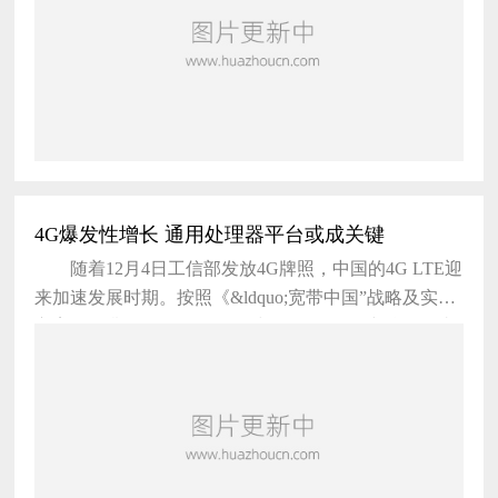
置资源来获得发展，全球的集成电路产业发展背后都是
政府在推动这句话只讲对了一半,因为没有一个集成电
路制造厂能依靠政府长久地生存下来，必须要迅速回归
到市场。
4G爆发性增长 通用处理器平台或成关键
随着12月4日工信部发放4G牌照，中国的4G LTE迎
来加速发展时期。按照《&ldquo;宽带中国”战略及实施
方案》 勾勒的图景，2020年中国3G/LTE用户总数将达
到12亿。中国电信主管部门以及电信运营商对于4G LT
E的积极推动让全球瞩目。目前中国移动等已经在各地
建设了LTE试验网，中国移动今年年底的目标是完成20
万个基站的建设、100多个城市的LTE TDD覆盖以及