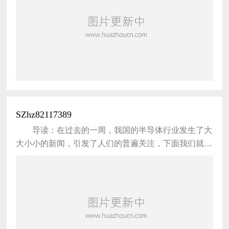
厂商，并销往全世界消费者手中，这就是集成电路产业
的中国梦，这些产业链龙头公司即我们建议重点关注
的“旗舰组合”。 中芯国际 中国集成电路产业崛起
不可或缺的重要角色 我们
SZhz82117389
导读：在过去的一周，我国的半导体行业发生了大
大小小的新闻，引发了人们的普遍关注，下面我们就来
盘点一下上一周发生在半导体行业内的新闻。 1. 半导
体厂商在新兴领域增长强劲 开支将增长至2652亿美元
据IHS估计，全球主要设备生产商的半导体市场开
支在今年有望增长至2652亿美元，较去年的2544亿美
元，同比增长4.2%。半导体厂商的主要应用领域已逐渐
从传统的工业控制和4C领域，向新能源、