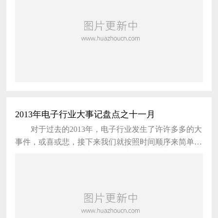
造装备方面，重点推进精密和智能仪器仪表与试验设
备、智能控制系统、关键基础零部件、高档数控机床与
智能专用装备，实现生产过程自动化、智能化、精密
化、绿色化。中国电子展 作为电子信息行业的风向
标，对电子信息产业链进
2013年电子行业大事记盘点之十一月
对于过去的2013年，电子行业发生了许许多多的大
事件，或喜或悲，接下来我们就按照时间顺序来简单回
顾一下2013年10月发生在我们身边的电子行业大事件。
11月1日，富士康(Foxconn)获得了台湾新颁发的两
张4G移动频谱牌照。这家以制造iPhone着称的集团正继
续推进多元化发展，在核心的代工制造业务以外拓展新
业务。 11月2日，Analog Devices, Inc.近日将其位
于