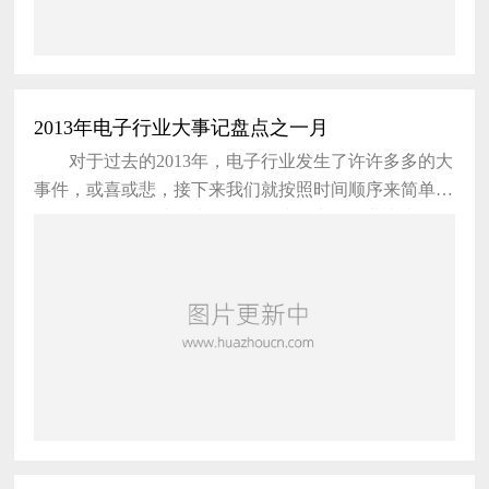
2013年电子行业大事记盘点之一月
对于过去的2013年，电子行业发生了许许多多的大
事件，或喜或悲，接下来我们就按照时间顺序来简单回
顾一下2013年那些发生在我们身边的电子行业大事件。
1月1日，美国半导体元件厂商Diodes Incorporated宣
布以1.51亿美元收购中国半导体制造商BCD，现金支
付。根据协议，在合并交易生效之日，BCD半导体每
股美国存托凭证（代表6股普通股）将被转换为可换取8
美元现金的权利，不计利