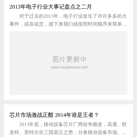
2013年电子行业大事记盘点之二月
对于过去的2013年，电子行业发生了许许多多的大
事件，或喜或悲，接下来我们就按照时间顺序来简单回
顾一下2013年那些发生在我们身边的电子行业大事件。
2月2日，苹果重夺全美手机销售王座。据市场研究
公司Strategy Analytics发布的最新研究报告称，苹果已
经在2012年第四季度成为全美最大手机厂商，这也是苹
果在其公司历史上第一次在手机出货量上面超过三星。
Strategy
芯片市场激战正酣 2014年谁是王者？
2013年底，移动设备芯片厂商纷争频发，高通、联
发科、英特尔呈三国鼎立之势，分食移动设备市场。随