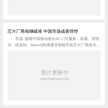
芯片厂商相继瞄准 中国市场成香饽饽
导读: 随着中国移动推出4G LTE服务，高通、英特
尔、联发科、Marvell和博通等智能手机芯片厂商将关注
中国智能手机厂商和电信运营商。中国移动通信网络向
LTE的发展意味着英特尔等厂商有机会挑战市场领先者
高通，而MWC将是一个重要的竞技场。 路透社今
天刊文称，在本周的巴塞罗那移动世界大会(MWC)
上，移动设备厂商将纷纷亮相，而多家芯片厂商则将关
注中国这一全球最大的移动市场。 以下