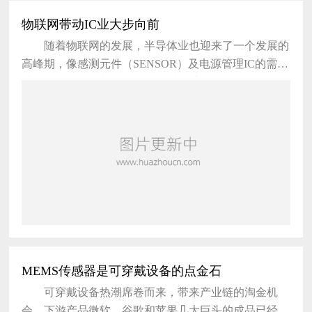
物联网带动IC业大步向前
随着物联网的发展，半导体业也迎来了一个发展的
高峰期，像感测元件（SENSOR）及电源管理IC的需求
就得到了强劲增长。 工研院指出，物联网的概念
就是将所有物件藉由无线通讯串联在一起，其主要架构
为物件的感测、通讯传输与云端运算所组成。由于近年
移动通信的发展已建立良好的通讯基础，因此未来物联
网的发展，将会着重在传感器与电源管理等相关IC产品
研发。 工研院预估，2014年全球传感器与电源管
MEMS传感器是可穿戴设备的点金石
可穿戴设备热潮席卷而来，带来产业链的淘金机
会。下游产品微软、谷歌和苹果几大巨头的成品已经占