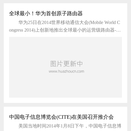
全球最小！华为首创原子路由器
华为25日在2014世界移动通信大会(Mobile World C
ongress 2014)上创新地推出全球最小的运营级路由器--
原子路由器(Atom Router)。这款原子路由器仅手指大
小，可在现网任意节点、任意设备部署，零改造现网即
可实现IP网络的可视化、可管理，提供实时的每用户、
每业务高精度性能检测，助力传统网络实现网络增值。
这一聚焦客户需求的重大突破，显示了华为在IP领域的
领先实力和
中国电子信息博览会(CITE)在美国召开推介会
美国当地时间2014年1月8日下午，中国电子信息博