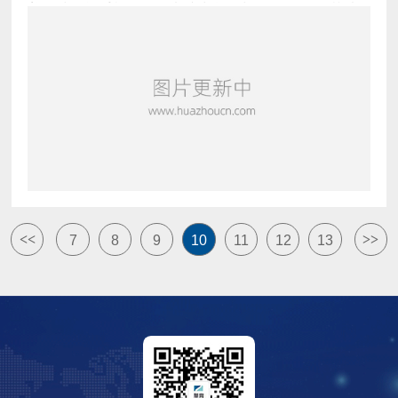
着全球智能手机、平板电脑出货量与日俱增，PC芯片
厂商领头羊英特尔发力移动终端市场，携手众设备厂商
试图抢占中低端市场；联发科&ldquo;真八核&rdquo;惊
艳登场，引发真八、假八之激辩；而高通继骁龙800后
稳坐市场金字塔顶端。至此，三方混战在所难免，谁会
力压群雄成就2014&ldq
<<
>>
7
8
9
10
11
12
13