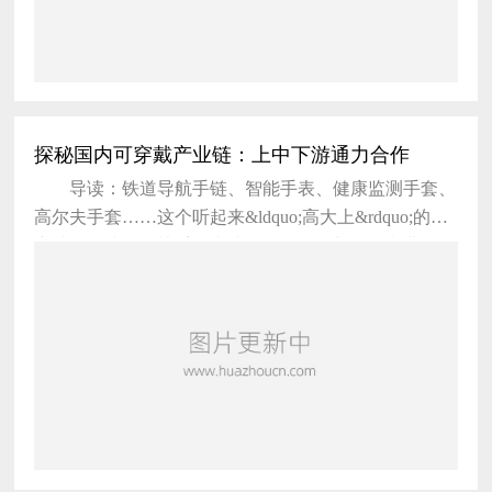
探秘国内可穿戴产业链：上中下游通力合作
导读：铁道导航手链、智能手表、健康监测手套、
高尔夫手套……这个听起来&ldquo;高大上&rdquo;的可
穿戴设备或许你熟悉，也或许觉得是个新鲜玩意儿。随
着这些设备慢慢进入我们的视野，也可以说，&ldquo;
智能化&rdquo;是未来市场一个重要趋势。 可穿戴
设备链条上附带的基础物质多种多样，上游端主要包括
传感器、柔性屏、非晶态