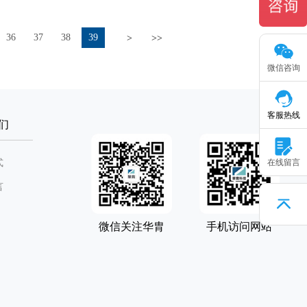
36
37
38
39
>
>>
微信咨询
客服热线
们
式
在线留言
言
微信关注华胄
手机访问网站