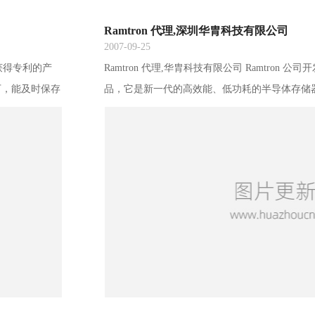
Ramtron 代理,深圳华胄科技有限公司
2007-09-25
是获得专利的产
Ramtron 代理,华胄科技有限公司 Ramtron
下，能及时保存
品，它是新一代的高效能、低功耗的半导体存储
望引起电子产品
数据。基于这些独特优点和特性，铁电存储器被
001 年10
消费者和工业产品革命的产品. 作为Ramtron 代
年10月，注册资金300万元，具有自主进出口权。