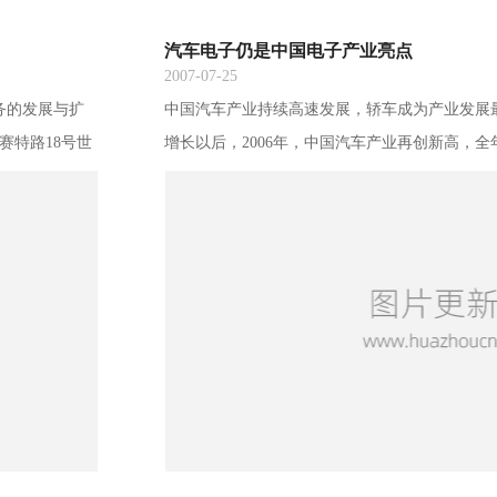
汽车电子仍是中国电子产业亮点
2007-07-25
务的发展与扩
中国汽车产业持续高速发展，轿车成为产业发展最强
赛特路18号世
增长以后，2006年，中国汽车产业再创新高，全年
 邮&nbsp;
5年相比，汽车产量增长速度高达近20%。 刺
表歉意，希望大
数中国持续增长的汽车消费市场。随着中国经济
幅度提升，其中，以轿车为首的乘用车需求量最大