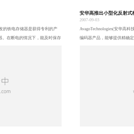
安华高推出小型化反射式
2007-09-03
 公司开发的铁电存储器是获得专利的产
AvagoTechnologie
器。在断电的情况下，能及时保存
编码器产品，能够提供精确定位
工业界认为是有希望引起电子产品
贴装光学编码器相当适合空
理,华胄科技有限公司,成立于2001
射式编码器是Avago丰富多样
 华
0mm宽x1.69mm高，Avago的