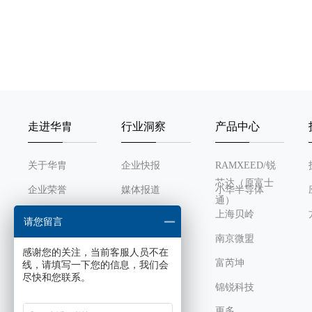
走进华胄
行业洞察
产品中心
关于华胄
企业快报
RAMXEED/锐
芯达（原富士
企业荣誉
媒体报道
小华半导体
通）
发展历程
行业动态
上海贝岭
请您留言
组织架构
南京微盟
感谢您的关注，当前客服人员不在
企业文化
富芮坤
线，请填写一下您的信息，我们会
尽快和您联系。
锦锐科技
更多
芯感智