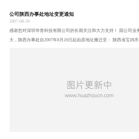
公司陕西办事处地址变更通知
2007-08-20
感谢您对深圳华胄科技有限公司的长期关注和大力支持！ 因公司业
大，陕西办事处自2007年8月20日起由原地址搬迁至： 陕西省宝鸡市
纪大厦1508室 联系电话改为：0917-3307901 传真改为：0917-3307901
编：721006 敬请相互转告！ 由于搬迁给您带来的不便，本公司深
家能够