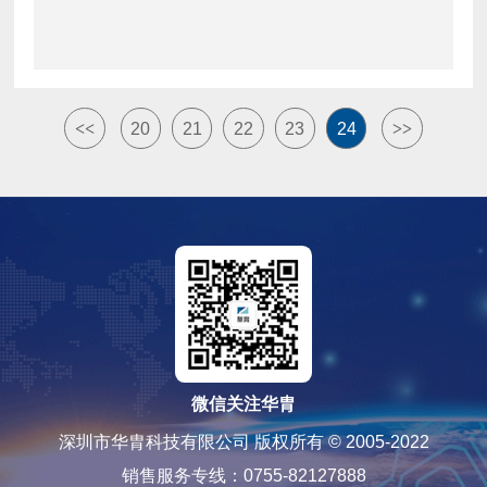
<<
>>
20
21
22
23
24
微信关注华胄
深圳市华胄科技有限公司 版权所有 © 2005-2022
销售服务专线：0755-82127888