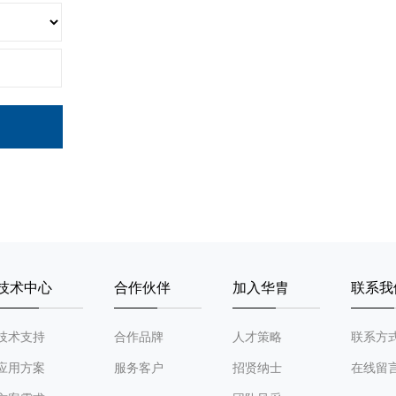
技术中心
合作伙伴
加入华胄
联系我
技术支持
合作品牌
人才策略
联系方
应用方案
服务客户
招贤纳士
在线留