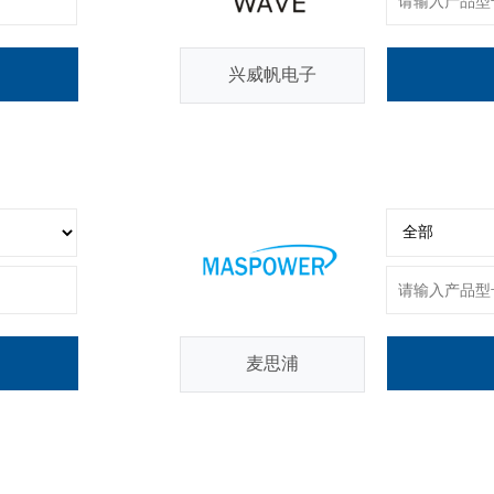
兴威帆电子
麦思浦