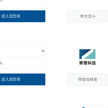
进入选型表
华大北斗
进入选型表
华胄自研发