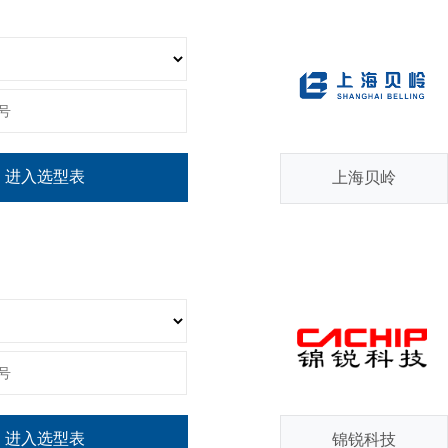
进入选型表
上海贝岭
进入选型表
锦锐科技