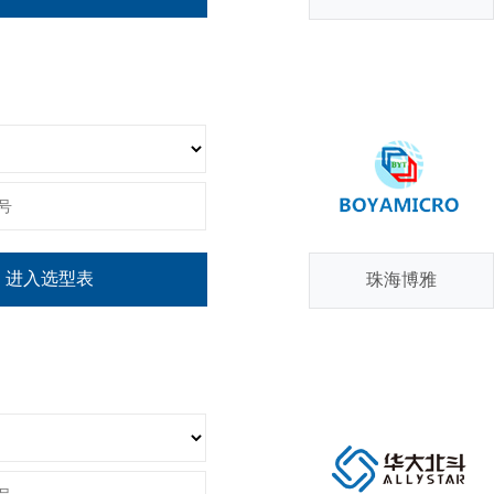
进入选型表
珠海博雅