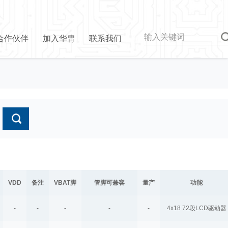
合作伙伴
加入华胄
联系我们
VDD
备注
VBAT脚
管脚可兼容
量产
功能
-
-
-
-
-
4x18 72段LCD驱动器