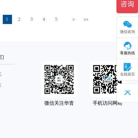
1
2
3
4
5
>
>>
微信咨询
客服热线
们
式
在线留言
言
微信关注华胄
手机访问网站