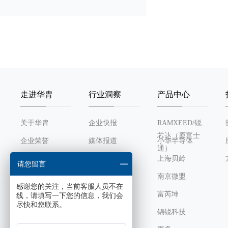
INT输出
封装形式
兼容型号
走进华胄
行业洞察
产品中心
工作电压
关于华胄
企业快报
RAMXEED/锐
功能简介
芯达（原富士
企业荣誉
媒体报道
小华半导体
通）
总线
发展历程
行业动态
上海贝岭
请您留言
组织架构
南京微盟
ID码
感谢您的关注，当前客服人员不在
企业文化
富芮坤
线，请填写一下您的信息，我们会
尽快和您联系。
接口
锦锐科技