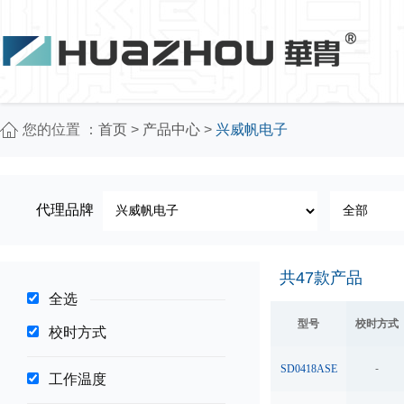
您的位置 ：
首页
>
产品中心
>
兴威帆电子
代理品牌
共
47
款产品
全选
型号
校时方式
校时方式
SD0418ASE
-
工作温度