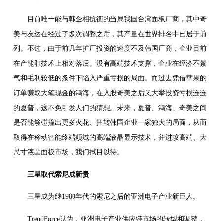
目前唯一能与韩企相抗衡的当属我国台湾面板厂商，其中奇
美与友达在经过了多次调整之后，其产量在世界排名中已居于前
列。不过，由于前几年扩厂投资的速度不及韩国厂商，企业目前
在产能和技术上相对落后。没有高端技术支撑，企业在经济不景
气和毛利较低的条件下陷入严重亏损的局面。而过去凭借苹果的
订单赚取大笔现金的鸿海，在入股奇美之后又大举投资亏损连连
的夏普，这不免引发人们的猜想。未来，夏普、鸿海、奇美之间
是否能够碰撞出更多火花、扭转韩国企业一家独大的局面，从而
取得在移动智能终端领域的高端液晶显示技术，并进攻高端、大
尺寸液晶面板市场，我们拭目以待。
三星取代索尼成新贵
三星成为继1980年代的索尼之后的亚洲电子产业新巨人。
TrendForce认为，亚洲电子产业供应链市场的转型和调整，