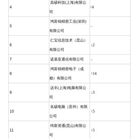
昌硕科技(上海)有限公
4
↑4
司
鸿富锦精密工业(深圳)
5
-
有限公司
仁宝信息技术（昆山）
6
↓2
有限公司
7
诺基亚通信有限公司
-
鸿富锦精密电子（成
8
↑14
都）有限公司
达丰(上海)电脑有限公
9
↓3
司
名硕电脑（苏州）有限
10
↑5
公司
纬新资通(昆山)有限公
11
↑5
司