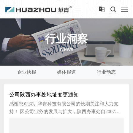
行业洞察
News
企业快报
媒体报道
行业动态
公司陕西办事处地址变更通知
感谢您对深圳华胄科技有限公司的长期关注和大力支
持！ 因公司业务的发展与扩大，陕西办事处自2007年8
月20日起由原地址搬迁至： 陕西省宝鸡市赛特路18号
世纪大厦1508室 联系电话改为：0917-3307901 传真改