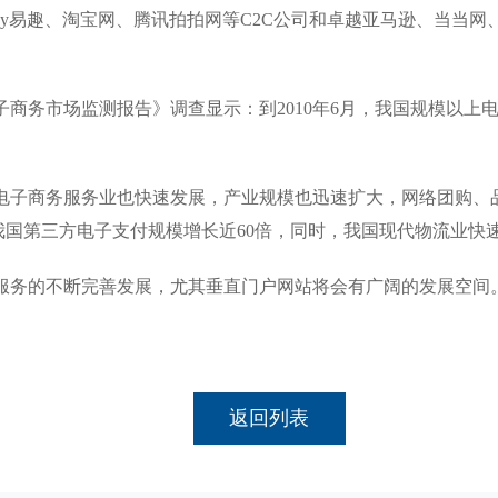
ay易趣、淘宝网、腾讯拍拍网等C2C公司和卓越亚马逊、当当
务市场监测报告》调查显示：到2010年6月，我国规模以上电子
子商务服务业也快速发展，产业规模也迅速扩大，网络团购、品
，我国第三方电子支付规模增长近60倍，同时，我国现代物流业快速
务的不断完善发展，尤其垂直门户网站将会有广阔的发展空间
返回列表