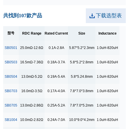
0.5mΩ-8.0 mΩ
共找到
107
款产品
下载选型表
0.5mΩ-8.0mΩ
0.65mΩ-55.0mΩ
型号
RDC Range
Rated Current
Size
Inductance
0.6mΩ
0.8mΩ
SB0501
25.0mΩ-12.6Ω
0.1A-2.8A
5.87*5.2*2.3mm
1.0uH-820uH
0.8mΩ-10.0mΩ
0.8mΩ-5.0mΩ
SB0503
16.5mΩ-7.36Ω
0.18A-3.7A
5.8*5.2*2.8mm
1.0uH-820uH
0.8mΩ-8.0 mΩ
SB0504
13.0mΩ-5.2Ω
0.19A-5.4A
5.8*5.24.8mm
1.0uH-820uH
0.8mΩ-8.0mΩ
0.96-34.0
SB0703
16.0mΩ-3.5Ω
0.17A-4.0A
7.8*7.0*3.8mm
1.0uH-820uH
1.05mΩ-31.0mΩ
SB0705
13.0mΩ-2.86Ω
0.25A-5.2A
7.8*7.0*5.2mm
1.0uH-820uH
1.0mΩ-10.0mΩ
1.0mΩ-15.0 mΩ
SB1004
10.0mΩ-2.82Ω
0.24A-7.0A
10.0*9.0*4.2mm
1.0uH-820uH
1.0mΩ-15.0mΩ