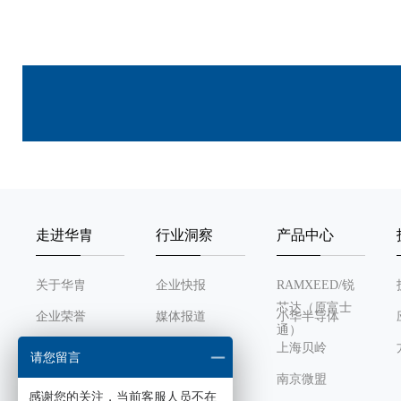
走进华胄
行业洞察
产品中心
关于华胄
企业快报
RAMXEED/锐
芯达（原富士
企业荣誉
媒体报道
小华半导体
通）
发展历程
行业动态
上海贝岭
请您留言
组织架构
南京微盟
感谢您的关注，当前客服人员不在