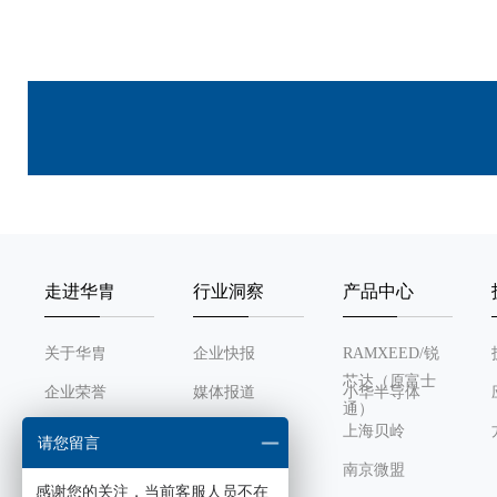
走进华胄
行业洞察
产品中心
关于华胄
企业快报
RAMXEED/锐
芯达（原富士
企业荣誉
媒体报道
小华半导体
通）
发展历程
行业动态
上海贝岭
请您留言
组织架构
南京微盟
感谢您的关注，当前客服人员不在