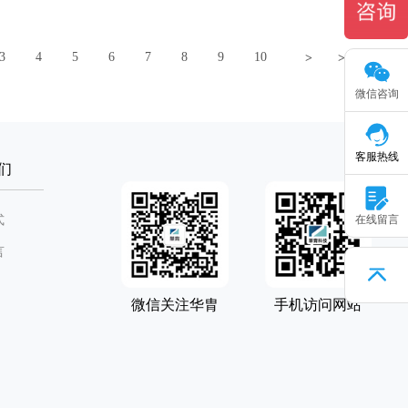
3
4
5
6
7
8
9
10
>
>>
微信咨询
客服热线
们
式
在线留言
言
微信关注华胄
手机访问网站