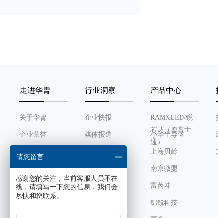
通道数
工作电压
输出电流
走进华胄
行业洞察
产品中心
有效位
关于华胄
企业快报
RAMXEED/锐
静态电流
芯达（原富士
企业荣誉
媒体报道
小华半导体
通）
最大VCNTL电压
发展历程
行业动态
上海贝岭
请您留言
组织架构
南京微盟
最大充电电流
感谢您的关注，当前客服人员不在
企业文化
富芮坤
线，请填写一下您的信息，我们会
尽快和您联系。
待机功耗
锦锐科技