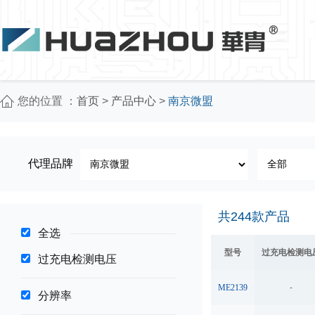
您的位置 ：
首页
>
产品中心
>
南京微盟
代理品牌
共
244
款产品
全选
型号
过充电检测电
过充电检测电压
ME2139
-
分辨率