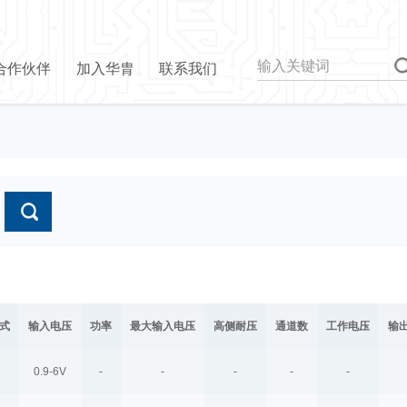
合作伙伴
加入华胄
联系我们
式
输入电压
功率
最大输入电压
高侧耐压
通道数
工作电压
输
0.9-6V
-
-
-
-
-