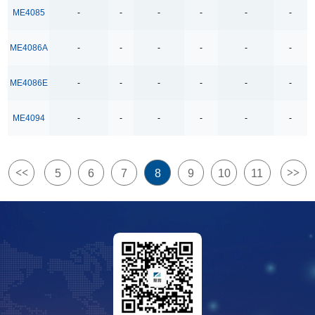
ME4085
-
-
-
-
-
-
OTP ROM容量
1Kbyte
ME4086A
-
-
-
-
-
-
2Kbype
ME4086E
-
-
-
-
-
-
2Kbyte
4Kbyte
ME4094
-
-
-
-
-
-
检测电压
1.0-5.0V
<<
>>
5
6
7
8
9
10
11
1.0-5.5V
1.0-6.5V
2.0-7.0V
工作模式
Boost-Class-AB/D
Boost-Class-D