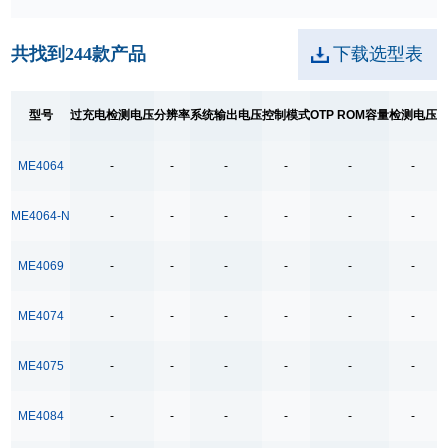
系统输出电压
共找到
244
款产品
下载选型表
3.3-24V
5-20V
5V
型号
过充电检测电压
分辨率
系统输出电压
控制模式
OTP ROM容量
检测电压
控制模式
ME4064
-
-
-
-
-
-
ACF
ME4064-N
-
-
-
-
-
-
Buck
Flyback
ME4069
-
-
-
-
-
-
Linear
PFM
ME4074
-
-
-
-
-
-
PFM /QR
ME4075
-
-
-
-
-
-
PWM
PWM/PFM
ME4084
-
-
-
-
-
-
PWM/QR