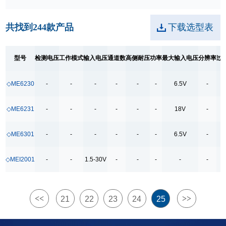
DCM/QR
DFP/DRP/UFP
共找到
244
款产品
下载选型表
输入电压
0.7-6.0V
型号
检测电压
工作模式
输入电压
通道数
高侧耐压
功率
最大输入电压
分辨率
过
0.7-7.0V
◇ME6230
-
-
-
-
-
-
6.5V
-
0.9-3.5V
0.9-5.5V
◇ME6231
-
-
-
-
-
-
18V
-
0.9-6.5V
◇ME6301
-
-
-
-
-
-
6.5V
-
0.9-6V
1.5-18V
◇MEI2001
-
-
1.5-30V
-
-
-
-
-
1.5-30V
1.8-5.5V
<<
>>
21
22
23
24
25
14-22V
2.5-10V