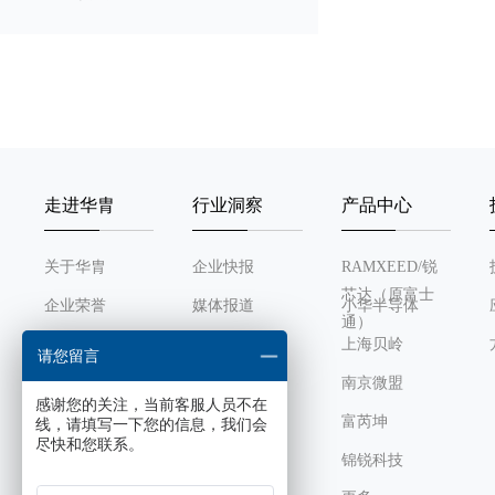
通道数
工作电压
输出电流
走进华胄
行业洞察
产品中心
有效位
关于华胄
企业快报
RAMXEED/锐
静态电流
芯达（原富士
企业荣誉
媒体报道
小华半导体
通）
最大VCNTL电压
发展历程
行业动态
上海贝岭
请您留言
组织架构
南京微盟
最大充电电流
感谢您的关注，当前客服人员不在
企业文化
富芮坤
线，请填写一下您的信息，我们会
尽快和您联系。
待机功耗
锦锐科技