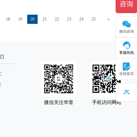
18
19
20
21
22
23
24
25
>
>>
微信咨询
客服热线
们
式
在线留言
言
微信关注华胄
手机访问网站