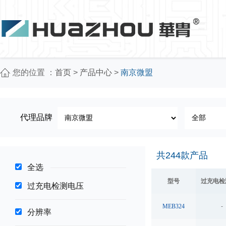
您的位置 ：
首页
>
产品中心
>
南京微盟
代理品牌
共
244
款产品
全选
型号
过充电检
过充电检测电压
MEB324
-
分辨率