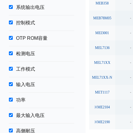
MEB358
-
系统输出电压
MEB78M05
-
控制模式
MEI3001
-
OTP ROM容量
MEL7136
-
检测电压
MEL71XX
-
工作模式
MEL71XX-N
-
输入电压
MET1117
-
功率
※ME2104
-
最大输入电压
※ME2190
-
高侧耐压