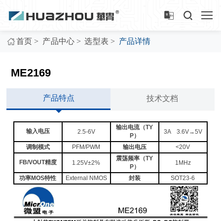
>
>
>
首页
产品中心
选型表
产品详情
ME2169
产品特点
技术文档
输出电流（TY
输入电压
2.5-6V
3A 3.6V→5V
P）
调制模式
PFM/PWM
输出电压
<20V
震荡频率（TY
FB/VOUT精度
1.25V±2%
1MHz
P）
功率MOS特性
External NMOS
封装
SOT23-6