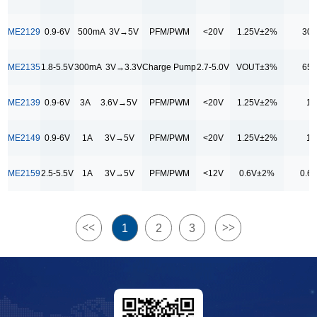
3A 3.3V→9V
3A 3.6V→5V
ME2129
0.9-6V
500mA 3V→5V
PFM/PWM
<20V
1.25V±2%
30
3A 3.6V→5V
ME2135
1.8-5.5V
300mA 3V→3.3V
Charge Pump
2.7-5.0V
VOUT±3%
65
400mA 3V→5V
450mA 3V→3.3V
ME2139
0.9-6V
3A 3.6V→5V
PFM/PWM
<20V
1.25V±2%
1
500mA 3V→3.3V
ME2149
0.9-6V
1A 3V→5V
PFM/PWM
<20V
1.25V±2%
1
500mA 3V→5V
650mA 3V→3.3V
ME2159
2.5-5.5V
1A 3V→5V
PFM/PWM
<12V
0.6V±2%
0.6
调制模式
Charge Pump
<<
>>
1
2
3
PFM
PFM/PWM
PWM
输出电压