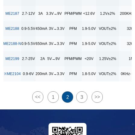
3A 3.3V→9V
3A 3.6V→5V
ME2187
2.7-12V
3A 3.3V→9V
PFM/PWM
<12.6V
1.2V±2%
200KHz-
3A 3.6V→5V
ME2188
0.9-5.5V
450mA 3V→3.3V
PFM
1.9-5.0V
VOUT±2%
320
400mA 3V→5V
450mA 3V→3.3V
ME2188-N
0.9-5.5V
650mA 3V→3.3V
PFM
1.9-5.0V
VOUT±2%
320
500mA 3V→3.3V
ME2199
2.7-25V
2A 5V→9V
PFM/PWM
<20V
1.25V±2%
1M
500mA 3V→5V
650mA 3V→3.3V
※ME2104
0.9-6V
200mA 3V→3.3V
PFM
1.8-5.0V
VOUT±2%
0KHz- -
调制模式
Charge Pump
<<
>>
1
2
3
PFM
PFM/PWM
PWM
输出电压