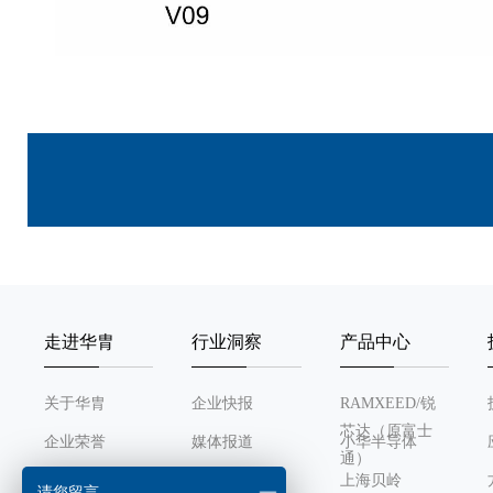
走进华胄
行业洞察
产品中心
关于华胄
企业快报
RAMXEED/锐
芯达（原富士
企业荣誉
媒体报道
小华半导体
通）
发展历程
行业动态
上海贝岭
请您留言