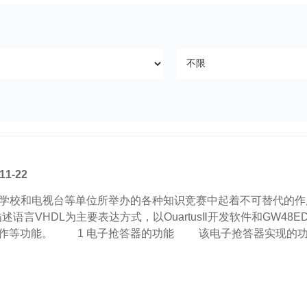
1-22
和电视台等单位所举办的各种知识竞赛中起着不可替代的作用
描述语言VHDL为主要表达方式，以OuartusⅡ开发软件和G
作等功能。 1 电子抢答器的功能 该电子抢答器实现的功能