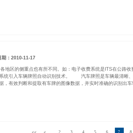
期：2010-11-17
的侧重点也有所不同。如：电子收费系统是ITS在公路收费
车辆牌照自动识别技术。 汽车牌照是车辆最清晰、准确、唯一的标志。车辆
据，有效判断和提取有车牌的图像数据，并实时准确的识别出车辆
2
3
4
5
6
7
8
<<
<