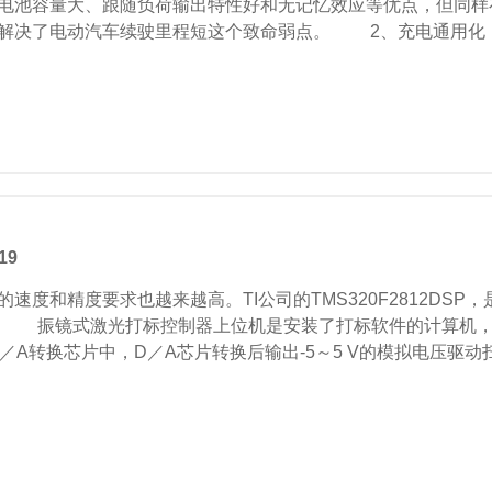
电池容量大、跟随负荷输出特性好和无记忆效应等优点，但同样
就解决了电动汽车续驶里程短这个致命弱点。 2、充电通用化
19
和精度要求也越来越高。TI公司的TMS320F2812DS
 振镜式激光打标控制器上位机是安装了打标软件的计算机，
A转换芯片中，D／A芯片转换后输出-5～5 V的模拟电压驱动扫