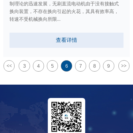
制理论的迅速发展，无刷直流电动机由于没有接触式
换向装置，不存在换向引起的火花，其具有效率高，
转速不受机械换向所限...
查看详情
<<
>>
3
4
5
6
7
8
9