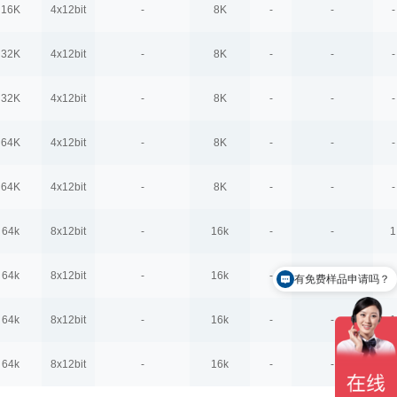
16K
4x12bit
-
8K
-
-
-
32K
4x12bit
-
8K
-
-
-
32K
4x12bit
-
8K
-
-
-
64K
4x12bit
-
8K
-
-
-
64K
4x12bit
-
8K
-
-
-
64k
8x12bit
-
16k
-
-
1
64k
8x12bit
-
16k
-
-
1
有免费样品申请吗？
64k
8x12bit
-
16k
-
-
1
64k
8x12bit
-
16k
-
-
1