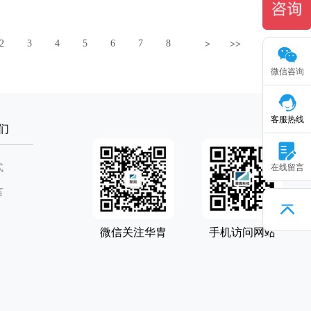
2
3
4
5
6
7
8
>
>>
微信咨询
客服热线
们
式
在线留言
言
微信关注华胄
手机访问网站