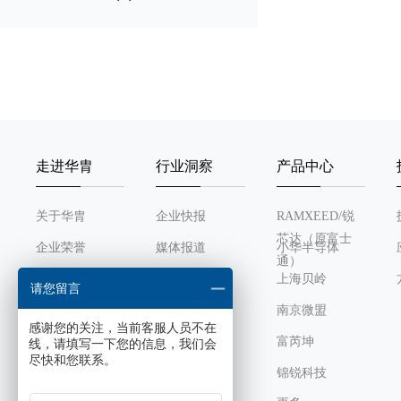
OPA
ACMP
LVD
走进华胄
行业洞察
产品中心
LVR
关于华胄
企业快报
RAMXEED/锐
VCOMP
芯达（原富士
企业荣誉
媒体报道
小华半导体
通）
RCH
发展历程
行业动态
上海贝岭
请您留言
组织架构
南京微盟
RCL
感谢您的关注，当前客服人员不在
企业文化
富芮坤
线，请填写一下您的信息，我们会
尽快和您联系。
XTH
锦锐科技