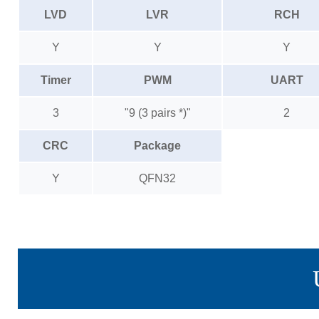
LVD
LVR
RCH
Y
Y
Y
Timer
PWM
UART
3
"9 (3 pairs *)"
2
CRC
Package
Y
QFN32