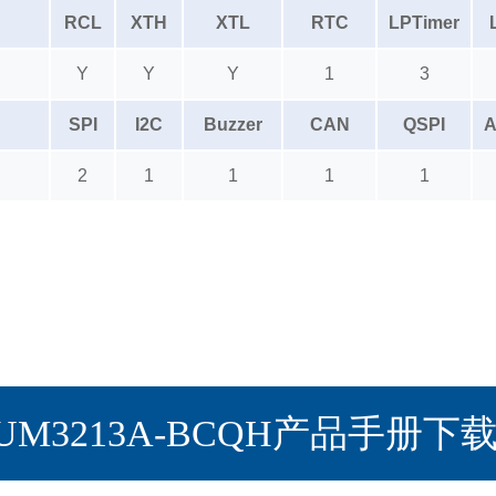
RCL
XTH
XTL
RTC
LPTimer
Y
Y
Y
1
3
SPI
I2C
Buzzer
CAN
QSPI
A
2
1
1
1
1
UM3213A-BCQH产品手册下