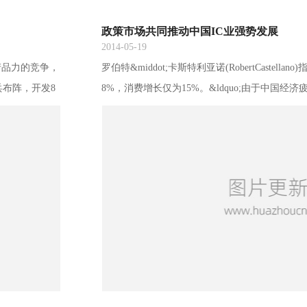
政策市场共同推动中国IC业强势发展
2014-05-19
产品力的竞争，
罗伯特&middot;卡斯特利亚诺(RobertCastel
兵布阵，开发8
8%，消费增长仅为15%。&ldquo;由于中国经
市场基本覆盖到
同比增长率不足10%，但仍较全球6%的增长率出色。
000 家，五
销量也将下滑，造成影响的主要原因是中国半导
特别是太阳能及中国较美国、欧