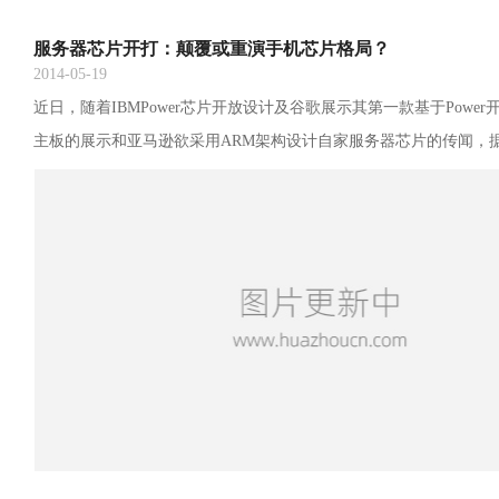
服务器芯片开打：颠覆或重演手机芯片格局？
2014-05-19
近日，随着IBMPower芯片开放设计及谷歌展示其第一款基于Powe
主板的展示和亚马逊欲采用ARM架构设计自家服务器芯片的传闻，
分析认为，由于ARM及Power的介入，传统服务器芯片市场英特尔X
地位将会被打破，服务器芯片市场将呈现三足鼎立的局面。那么市
预期的发展吗?ARM和Power会成为服务器芯片市场威胁英特尔地位的
内清楚