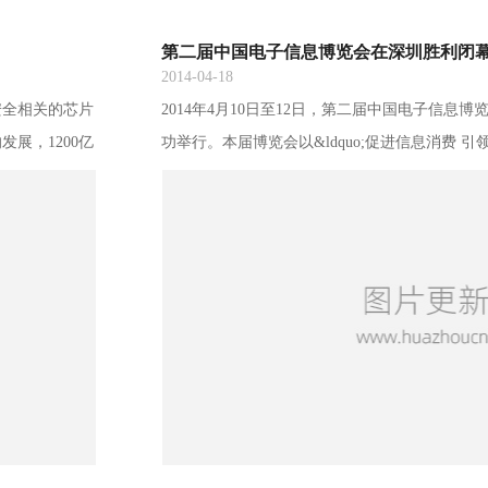
第二届中国电子信息博览会在深圳胜利闭
2014-04-18
安全相关的芯片
2014年4月10日至12日，第二届中国电子信息博览会
展，1200亿
功举行。本届博览会以&ldquo;促进信息消费 
电路进出口逆
10万平米、并设立23个专业展区，吸引到了15
资金投入力度不
过十万件、共有超过10万名观众到现场。标志着
乃大势所趋，摆
一、世界一流的信息产业行业盛会。工业和信息