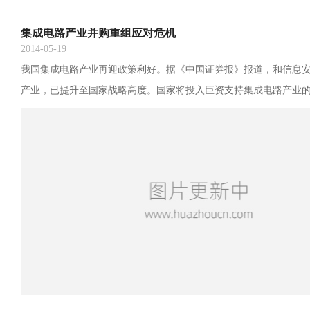
集成电路产业并购重组应对危机
2014-05-19
我国集成电路产业再迎政策利好。据《中国证券报》报道，和信息
产业，已提升至国家战略高度。国家将投入巨资支持集成电路产业的发
元国家级芯片产业扶持基金有望于近期宣布成立。 当前，我国集成
差超千亿美元，与国外相比国内IC行业全线落后，过度依赖进口、
够、企业规模偏小，制约我国IC产业发展。并购重组、整合产业链
脱外部依赖，解决资金、人才与