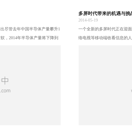
多屏时代带来的机遇与挑
2014-05-19
lano)指出尽管去年中国半导体产量攀升1
一个全新的多屏时代正在迎面
济疲软，2014年半导体产量将下降到
络电视等移动端收看信息的人
&rdquo; 预计半导体设备市场
来越火。 正是看到这一商机
体生产放缓，美国限制中国产品-
业园，各大相关企业也不惜
入惨淡的显示产业，这次能否
的控股公司华星光电2