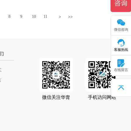
8
9
10
11
>
>>
微信咨询
客服热线
们
式
在线留言
言
微信关注华胄
手机访问网站