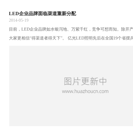
LED企业品牌面临渠道重新分配
2014-05-19
目前，LED企业品牌如水银泻地、万紫千红，竞争可想而知。除开
大家更相信“得渠道者得天下”。 亿光LED照明先后在全国19个省摆
00家经销商、3000个分销网点所取得的渠道建设，佛山照明在国内
所有省份和大部分地级市、县级市，目前国内渠道拥有经销店数量约 3
金网点约 3000 个。 然而，产品同质化，上游生产企业市场