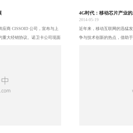
展
4G时代：移动芯片产业
2014-05-19
商 CISSOID 公司，宣布与上
近年来，移动互联网的迅猛
的重大经销协议。诺卫卡公司现面
争与技术创新的热点，借助
外，诺卫卡公司还是碳化硅 (SiC)
利用，我国在移动芯片领域已初
的专家，主要服务于中国的工业与
月4日，工信部正式向三大运
D 的技术及其产品组合完美结合在
这为我国移动芯片技术及产业
代，全球移动芯片技术产业