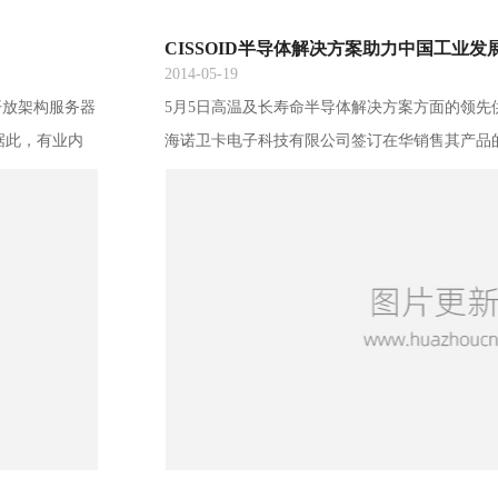
CISSOID半导体解决方案助力中国工业发
2014-05-19
r开放架构服务器
5月5日高温及长寿命半导体解决方案方面的领先供应
据此，有业内
海诺卫卡电子科技有限公司签订在华销售其产品
86一家独大的
向中国市场公开销售CISSOID 产品。 除经销业务
场真的会如业内
和蓝宝石材料与技术(从基板至组件级)方面公认
新力量吗? 业
交通市场。诺卫卡公司将其专业技术与CISSOI