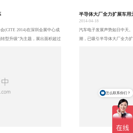
幕
半导体大厂全力扩展车用
2014-04-18
(CITE 2014)在深圳会展中心成
汽车电子发展声势如日中天。
引领转型升级”为主题，展出面积超过
潮，已吸引半导体大厂全力
00家行业领军企业参展、展示产品超
略(Galileo)商转营运所
展会已经成为行业领先、亚洲第
快速增温，促使晶片商纷纷扩展
化部副部长刘
汽车产品事业群(APG)市场及应用
怎么联系你们？