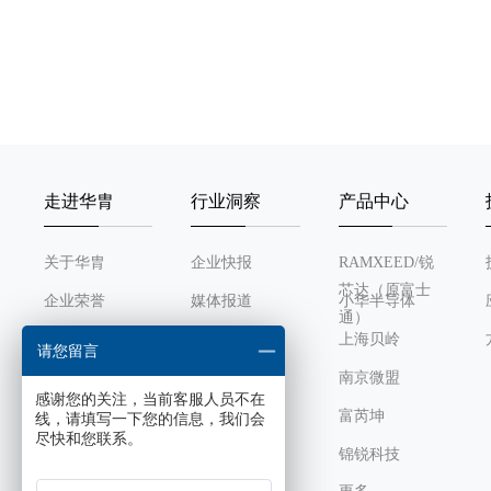
走进华胄
行业洞察
产品中心
关于华胄
企业快报
RAMXEED/锐
芯达（原富士
企业荣誉
媒体报道
小华半导体
通）
发展历程
行业动态
上海贝岭
请您留言
组织架构
南京微盟
感谢您的关注，当前客服人员不在
企业文化
富芮坤
线，请填写一下您的信息，我们会
尽快和您联系。
锦锐科技