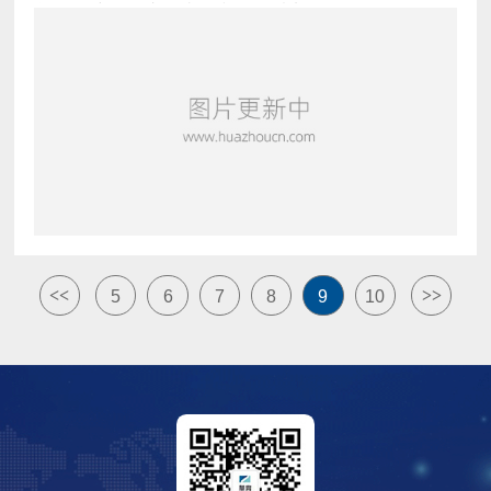
颁布.用户使用这款迷你接口,可以实现全尺
<<
>>
5
6
7
8
9
10