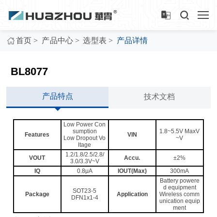
>
>
>
首页
产品中心
选型表
产品详情
BL8077
产品特点
技术文档
Low Power Con
sumption
1.8~5.5V MaxV
Features
VIN
Low Dropout Vo
~V
ltage
1.2/1.8/2.5/2.8/
VOUT
Accu.
±2%
3.0/3.3V~V
IQ
0.8μA
IOUT(Max)
300mA
Battery powere
d equipment
SOT23-5
Package
Application
Wireless comm
DFN1x1-4
unication equip
ment