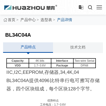
>
>
>
首页
产品中心
选型表
产品详情
BL34C04A
产品特点
技术文档
Capacity
4K bits
Interface
Two-wire Serial
VDD
1.7~3.6V
Package
DFN8
IIC,I2C,EEPROM,存储器,34,4K,04
BL34C04A提供4096比特串行电可擦写存储
器，四个区块组成，每个区块128个字节。
优势特点
工作电压：1.7~3.6V