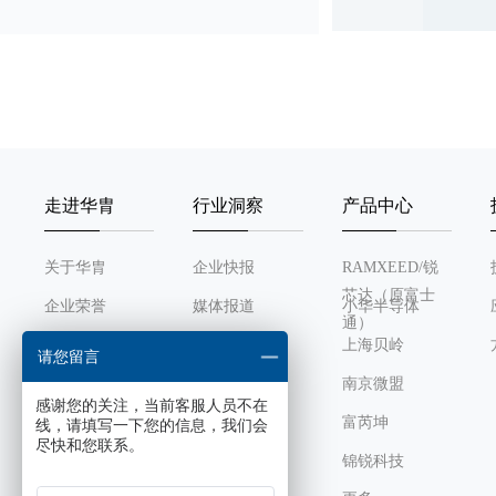
BL24C08A
8K bits
走进华胄
行业洞察
产品中心
BL24C08F
8K bits
关于华胄
企业快报
RAMXEED/锐
芯达（原富士
企业荣誉
媒体报道
小华半导体
BL24C128A
128K bits
通）
发展历程
行业动态
上海贝岭
请您留言
组织架构
南京微盟
感谢您的关注，当前客服人员不在
企业文化
富芮坤
线，请填写一下您的信息，我们会
BL24C128F
128K bits
尽快和您联系。
锦锐科技