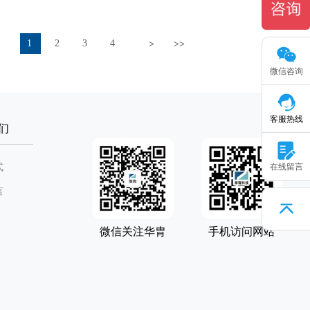
1
2
3
4
>
>>
微信咨询
客服热线
们
式
在线留言
言
微信关注华胄
手机访问网站