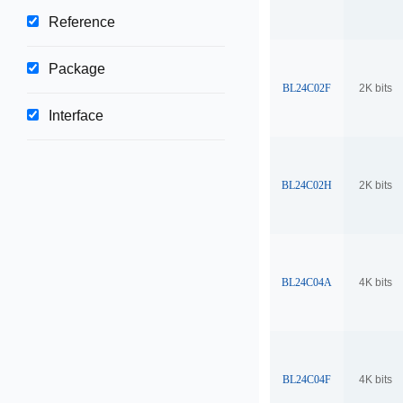
Reference
Package
BL24C02F
2K bits
Interface
BL24C02H
2K bits
BL24C04A
4K bits
BL24C04F
4K bits