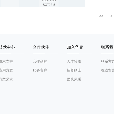
TSOT23-5
SOT23-5
DIP8
SOP8
<<
<
TSSOP8
1.7~5.5V
24C08
Two-wire Serial
UDFN8
TSOT23-5
SOT23-5
DIP8
SOP8
TSSOP8
技术中心
合作伙伴
加入华胄
联系我
1.7~5.5V
24C08
Two-wire Serial
UDFN8
TSOT23-5
SOT23-5
技术支持
合作品牌
人才策略
联系方
DIP8
SOP8
应用方案
服务客户
招贤纳士
在线留
1.7~5.5V
24C128
TSSOP8
Two-wire Serial
UDFN8
方案需求
团队风采
WLCSP4
DIP8
SOP8
TSSOP8
1.7~5.5V
24C128
Two-wire Serial
UDFN8
TSOT23-5
SOT23-5