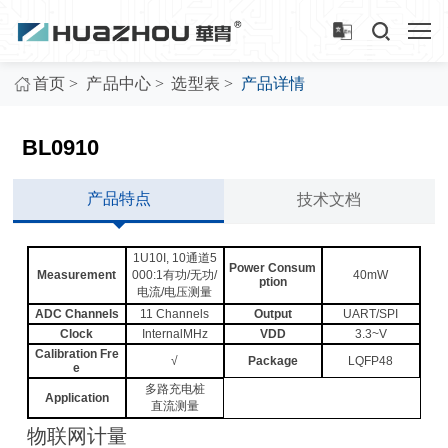
>
>
>
首页
产品中心
选型表
产品详情
BL0910
产品特点
技术文档
1U10I, 10通道5
Power Consum
Measurement
000:1有功/无功/
40mW
ption
电流/电压测量
ADC Channels
11 Channels
Output
UART/SPI
Clock
InternalMHz
VDD
3.3~V
Calibration Fre
√
Package
LQFP48
e
多路充电桩
Application
直流测量
物联网计量