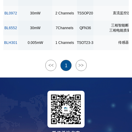
Application
直流监控设
BL0972
30mW
2 Channels
TSSOP20
DALI 2.0智能照明，智能家电计量模块
三相智能断
BL6552
30mW
7Channels
QFN36
PDU
三相电能质量
三相智能断路器
传感器
BLH301
0.005mW
1 Channels
TSOT23-3
三相电能质量监测
传感器
单相智能断路器
<<
>>
1
多路充电桩
智能插座
电动自行车充电桩
直流检测模块
直流测量
直流监控设备