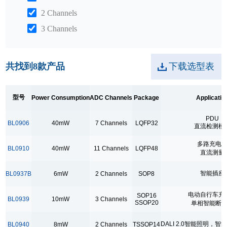
2 Channels
3 Channels
7 Channels
7Channels
共找到
8
款产品
下载选型表
Package
LQFP32
型号
Power Consumption
ADC Channels
Package
Applicatio
LQFP48
PDU
BL0906
40mW
7 Channels
LQFP32
直流检测模
QFN36
多路充电
SOP16
BL0910
40mW
11 Channels
LQFP48
直流测量
SOP8
智能插座
BL0937B
6mW
2 Channels
SOP8
SSOP20
TSOT23-3
电动自行车充
SOP16
BL0939
10mW
3 Channels
SSOP20
单相智能断
TSSOP14
TSSOP20
DALI 2.0智能照明，
BL0940
8mW
2 Channels
TSSOP14