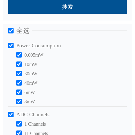
搜索
全选
Power Consumption
0.005mW
10mW
30mW
40mW
6mW
8mW
ADC Channels
1 Channels
11 Channels