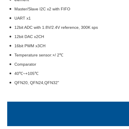
Master/Slave I2C x2 with FIFO
UART x1
12bit ADC with 1.8V/2.4V reference, 300K sps
12bit DAC x2CH
16bit PWM x3CH
Temperature sensor:+/ 2℃
Comparator
40℃~+105℃
QFN20, QFN24,QFN32"