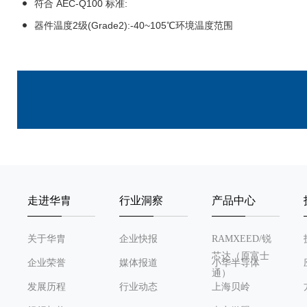
符合 AEC-Q100 标准:
器件温度2级(Grade2):-40~105℃环境温度范围
走进华胄
行业洞察
产品中心
关于华胄
企业快报
RAMXEED/锐
芯达（原富士
企业荣誉
媒体报道
小华半导体
通）
发展历程
行业动态
上海贝岭