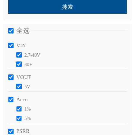
搜索
全选
VIN
2.7-40V
30V
VOUT
5V
Accu
1%
5%
PSRR