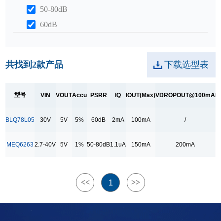
50-80dB
60dB
IQ
1.1uA
共找到
2
款产品
下载选型表
2mA
型号
VIN
VOUT
Accu
PSRR
IQ
IOUT(Max)
VDROPOUT@100mA
P
IOUT(Max)
100mA
BLQ78L05
30V
5V
5%
60dB
2mA
100mA
/
S
150mA
MEQ6263
2.7-40V
5V
1%
50-80dB
1.1uA
150mA
200mA
VDROPOUT@100mA
/
200mA
<<
>>
1
Package
SOP8