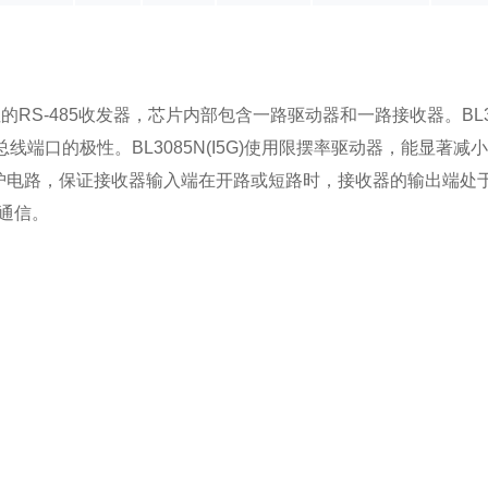
极性的RS-485收发器，芯片内部包含一路驱动器和一路接收器。BL3
总线端口的极性。BL3085N(I5G)使用限摆率驱动器，能显著
置失效保护电路，保证接收器输入端在开路或短路时，接收器的输出端处于逻
通信。