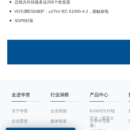
总线允许挂接多达256个收发器
I/O引脚ESD保护：±27kV IEC 61000-4-2，接触放电
SOP8封装
走进华胄
行业洞察
产品中心
关于华胄
企业快报
RAMXEED/锐
芯达（原富士
企业荣誉
媒体报道
小华半导体
通）