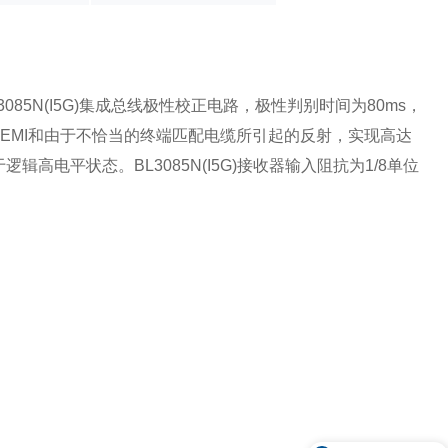
085N(I5G)集成总线极性校正电路，极性判别时间为80ms，
减小EMI和由于不恰当的终端匹配电缆所引起的反射，实现高达
辑高电平状态。BL3085N(I5G)接收器输入阻抗为1/8单位