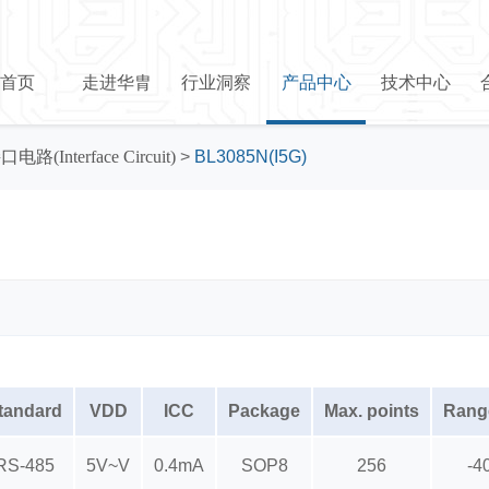
首页
走进华胄
行业洞察
产品中心
技术中心
口电路(Interface Circuit)
>
BL3085N(I5G)
tandard
VDD
ICC
Package
Max. points
Rang
RS-485
5V~V
0.4mA
SOP8
256
-4