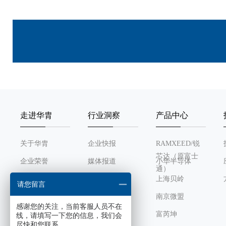
走进华胄
行业洞察
产品中心
关于华胄
企业快报
RAMXEED/锐
芯达（原富士
企业荣誉
媒体报道
小华半导体
通）
发展历程
行业动态
上海贝岭
请您留言
组织架构
南京微盟
感谢您的关注，当前客服人员不在
企业文化
富芮坤
线，请填写一下您的信息，我们会
尽快和您联系。