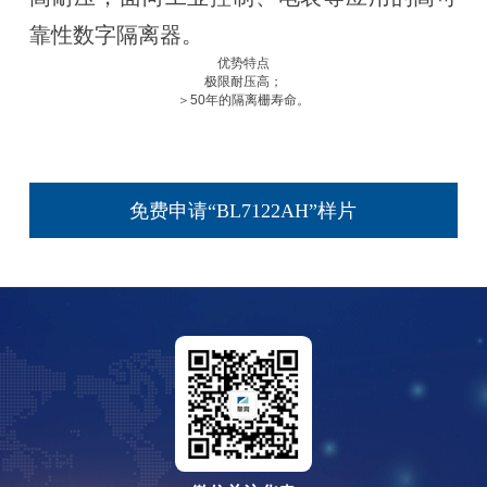
靠性数字隔离器。
优势特点
极限耐压高；
＞50年的隔离栅寿命。
免费申请“BL7122AH”样片