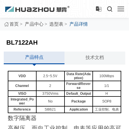
>
>
>
首页
产品中心
选型表
产品详情
BL7122AH
产品特点
技术文档
Data Rate(Ada
VDD
2.5~5.5V
100Mbps
ptive)
Forward/Rever
Channel
2
1/1
se
VISO
3750Vrms
Default_Output
H
Integrated_Po
No
Package
SOP8
wer
Reference
SI8621
Application
工业控制、电表
数字隔离器
高耐压，面向工业控制、电表等应用的高可