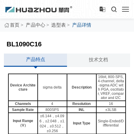
>
>
>
首页
产品中心
选型表
产品详情
BL1090C16
产品特点
技术文档
16bit, 800-SPS,
4-channel, delta
Device Archite
-sigma ADC wit
sigma delta
Description
cture
h PGA, oscillato
r, VREF, compar
ator and I2C
Channels
4
Resolution
16
Sample Rate
800SPS
INL
±3LSB
±6.144，±4.09
Input Range
6，±2.048，±1.
Single-Ended/D
Input Type
（V）
iffferential
024，±0.512，
±0.256