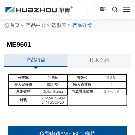
>
>
>
首页
产品中心
选型表
产品详情
ME9601
产品特点
技术文档
分辨率
24Bits
有效位
19.5Bits
最大采样率
80SPS
输入通道数
2
系统架构
Delta-Sigma
电源电压范围
2.7~5.5V
SOP24/TSSOP
封装
24/ TSSOP16
免费申请“ME9601”样片