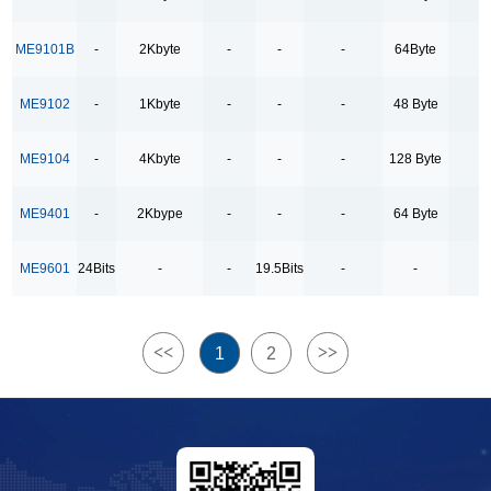
内建充电开关
ME9101B
-
2Kbyte
-
-
-
64Byte
-
No
ME9102
-
1Kbyte
-
-
-
48 Byte
-
最大采样率
ME9104
-
4Kbyte
-
-
-
128 Byte
-
144KSPS
80SPS
ME9401
-
2Kbype
-
-
-
64 Byte
-
96KSPS
ME9601
24Bits
-
-
19.5Bits
-
-
-
定时器大小
2*16bit timer 8bit WDT
2*8bit timer 8bit WDT
<<
>>
1
2
3*16bit timer 8bit WDT
输入通道数
2