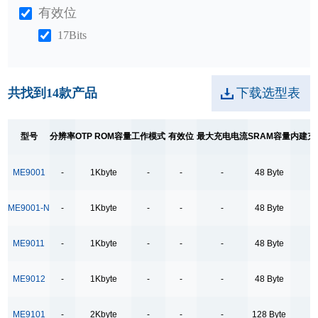
有效位
17Bits
18Bits
19.5Bits
共找到
14
款产品
下载选型表
最大充电电流
No
型号
分辨率
OTP ROM容量
工作模式
有效位
最大充电电流
SRAM容量
内建充
SRAM容量
ME9001
-
1Kbyte
-
-
-
48 Byte
-
128 Byte
128 Byte
ME9001-N
-
1Kbyte
-
-
-
48 Byte
-
48 Byte
ME9011
-
1Kbyte
-
-
-
48 Byte
-
48 Byte
64 Byte
ME9012
-
1Kbyte
-
-
-
48 Byte
-
64Byte
ME9101
-
2Kbyte
-
-
-
128 Byte
-
64 Byte