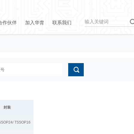
合作伙伴
加入华胄
联系我们
封装
SSOP24/ TSSOP16