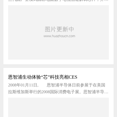
到国内电视生产厂商的响应。 据悉采用该芯片的
高清电视，将在奥运时上架。而
恩智浦生动体验“芯”科技亮相CES
2008年01月11日, 恩智浦半导体日前参展于在美国
拉斯维加斯举行的2008国际消费电子展。思智浦半导体
所展示的生动体验&ldquo;芯&rdquo;科技让消费者可