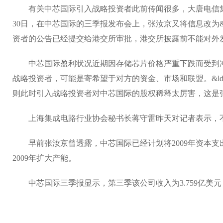
有关中芯国际引入战略投资者此前传闻很多，大唐电信集团
30日，在中芯国际的三季报发布会上，张汝京又将信息改为&l
资者的公告已经提交给港交所审批，港交所披露前不能对外
中芯国际盈利状况近期因存储芯片价格严重下跌而受到冲击
战略投资者，可能是寄希望于对方的资金、市场和联盟。&ld
则此时引入战略投资者对中芯国际的股权稀释太厉害，这是张汝京
上海集成电路行业协会秘书长蒋守雷昨天对记者表示，不
早前张汝京曾透露，中芯国际已经计划将2009年资本支出
2009年扩大产能。
中芯国际三季报显示，第三季该公司收入为3.759亿美元，较