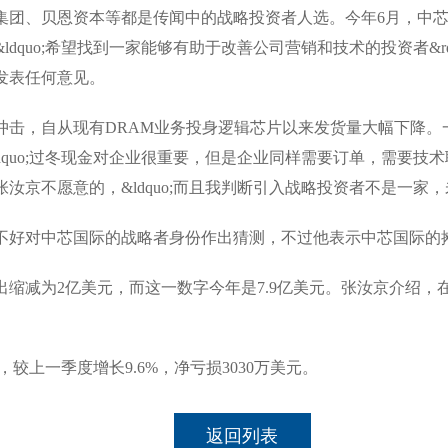
、贝恩资本等都是传闻中的战略投资者人选。今年6月，中芯国
dquo;希望找到一家能够有助于改善公司营销和技术的投资者&r
发表任何意见。
，自从现有DRAM业务投身逻辑芯片以来发货量大幅下降。
quo;过冬现金对企业很重要，但是企业同样需要订单，需要技术联
不愿意的，&ldquo;而且我判断引入战略投资者不是一家，未
好对中芯国际的战略者身份作出猜测，不过他表示中芯国际的摊
缩减为2亿美元，而这一数字今年是7.9亿美元。张汝京介绍
上一季度增长9.6%，净亏损3030万美元。
返回列表