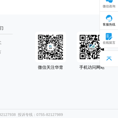
微信咨询
客服热线
们
式
在线留言
言
微信关注华胄
手机访问网站
127938 投诉专线：0755-82127989