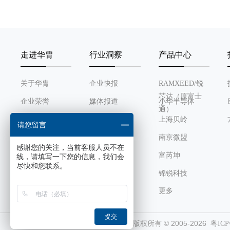
走进华胄
行业洞察
产品中心
关于华胄
企业快报
RAMXEED/锐
芯达（原富士
企业荣誉
媒体报道
小华半导体
通）
发展历程
行业动态
上海贝岭
请您留言
组织架构
南京微盟
感谢您的关注，当前客服人员不在
企业文化
富芮坤
线，请填写一下您的信息，我们会
尽快和您联系。
锦锐科技
更多
芯感智
风华高科
提交
深圳市华胄科技有限公司 版权所有 © 2005-2026
粤ICP
珠海博雅