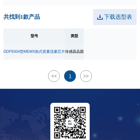
共找到
1
款产品
下载选型表
型号
类型
GDF9304型MEMS热式质量流量芯片
传感器晶圆
<<
>>
1