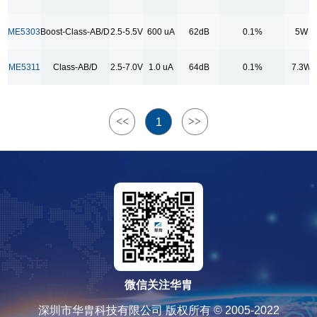
0.1%
ME5303
Boost-Class-AB/D
2.5-5.5V
600 uA
62dB
0.1%
5W
输出功率
3W
ME5311
Class-AB/D
2.5-7.0V
1.0 uA
64dB
0.1%
7.3W
4W
5W
<<
>>
1
7.3W
封装
ESOP16
ESOP8
ESOP8/CPC8
SOP8
微信关注华胄
深圳市华胄科技有限公司 版权所有 © 2005-2022