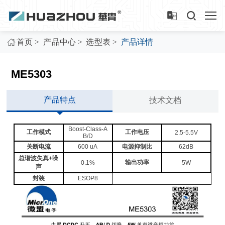
>
>
>
首页
产品中心
选型表
产品详情
ME5303
产品特点
技术文档
Boost-Class-A
工作模式
工作电压
2.5-5.5V
B/D
关断电流
600 uA
电源抑制比
62dB
总谐波失真+噪
输出功率
0.1%
5W
声
封装
ESOP8